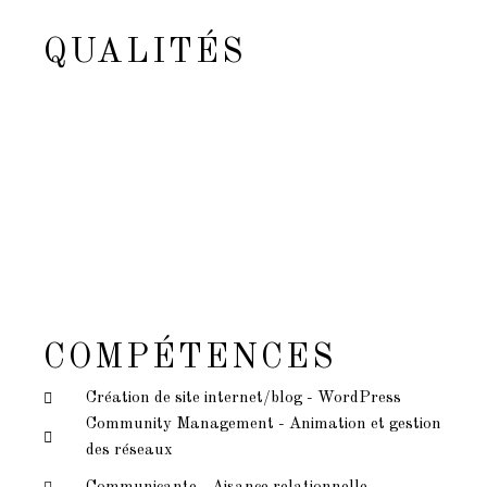
QUALITÉS
Perséverante
100%
Aisance relationnelle
80%
Créative
70%
Souriante
70%
Autonome
75%
COMPÉTENCES
Création de site internet/blog - WordPress
Community Management - Animation et gestion
des réseaux