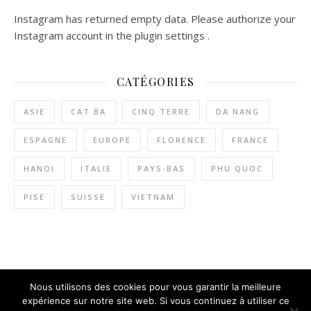
Instagram has returned empty data. Please authorize your
Instagram account in the
plugin settings
.
CATÉGORIES
ASIE
CAT BA
CINQ TERRE
DA NANG
ESPAGNE
EUROPE
FLORENCE
FRANCE
HANOI
ITALIE
PAYS-BAS
PHU QUOC
PISE
SUISSE
VIETNAM
Nous utilisons des cookies pour vous garantir la meilleure
©2019 - All Rights Reserved.
expérience sur notre site web. Si vous continuez à utiliser ce