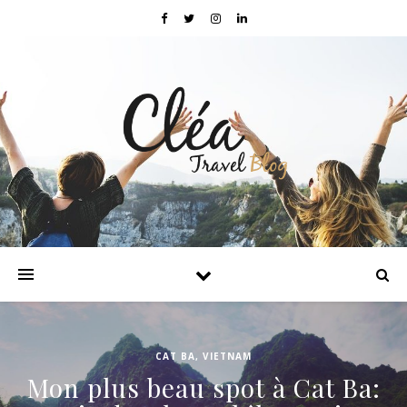
CAT BA
,
VIETNAM
Mon plus beau spot à Cat Ba: