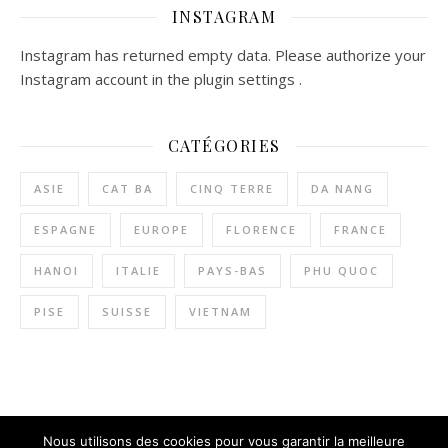
INSTAGRAM
Instagram has returned empty data. Please authorize your
Instagram account in the
plugin settings
.
CATÉGORIES
ASIE
CAT BA
CINQ TERRE
DA NANG
ESPAGNE
EUROPE
FLORENCE
FRANCE
HANOI
ITALIE
PAYS-BAS
PHU QUOC
PISE
SUISSE
VIETNAM
Nous utilisons des cookies pour vous garantir la meilleure