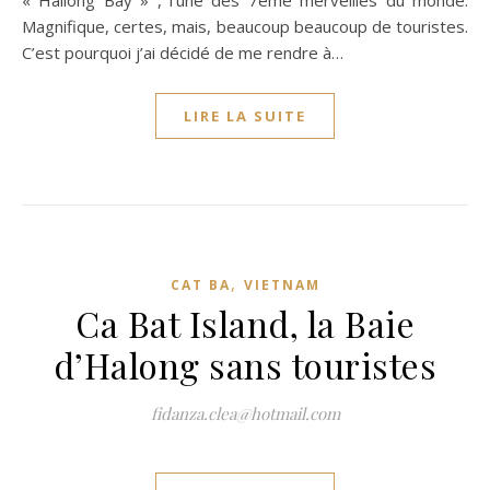
« Hallong Bay » , l’une des 7éme merveilles du monde.
Magnifique, certes, mais, beaucoup beaucoup de touristes.
C’est pourquoi j’ai décidé de me rendre à…
LIRE LA SUITE
,
CAT BA
VIETNAM
Ca Bat Island, la Baie
d’Halong sans touristes
fidanza.clea@hotmail.com